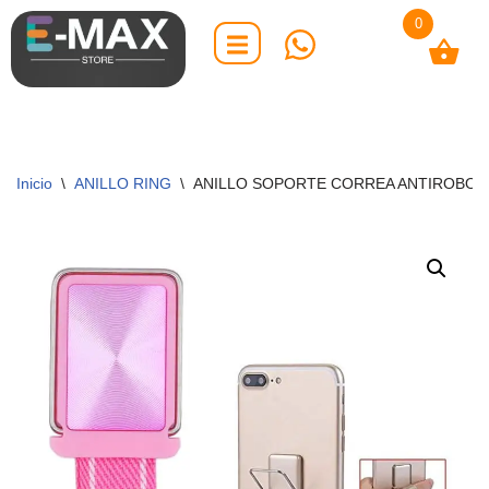
0
Saltar
al
contenido
Inicio
\
ANILLO RING
\
ANILLO SOPORTE CORREA ANTIROBO 