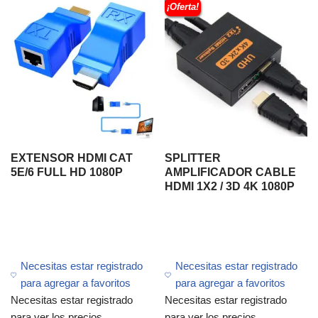
¡Oferta!
EXTENSOR HDMI CAT
SPLITTER
5E/6 FULL HD 1080P
AMPLIFICADOR CABLE
HDMI 1X2 / 3D 4K 1080P
Necesitas estar registrado
Necesitas estar registrado
para agregar a favoritos
para agregar a favoritos
Necesitas estar registrado
Necesitas estar registrado
para ver los precios
para ver los precios