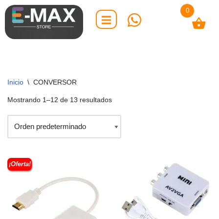
0
Saltar
al
contenido
Inicio
\
CONVERSOR
Mostrando 1–12 de 13 resultados
¡Oferta!