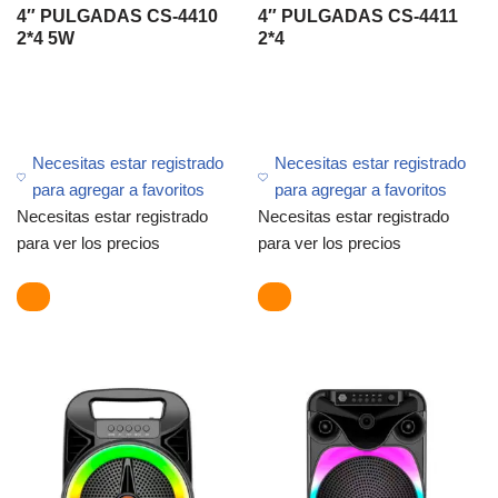
4″ PULGADAS CS-4410
4″ PULGADAS CS-4411
2*4 5W
2*4
Necesitas estar registrado
Necesitas estar registrado
para agregar a favoritos
para agregar a favoritos
Necesitas estar registrado
Necesitas estar registrado
para ver los precios
para ver los precios