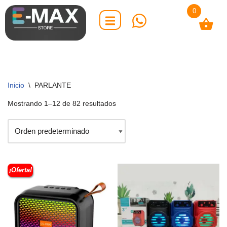
0
Saltar
al
contenido
Inicio
\
PARLANTE
Mostrando 1–12 de 82 resultados
¡Oferta!