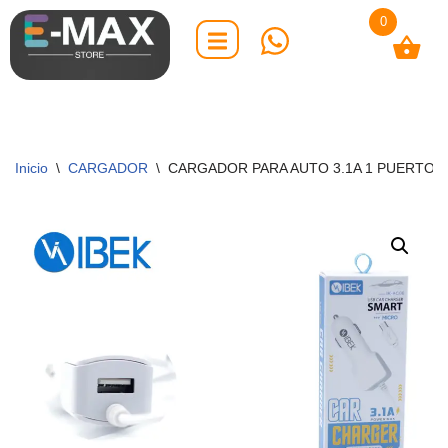
0
Saltar
al
contenido
Inicio
\
CARGADOR
\
CARGADOR PARA AUTO 3.1A 1 PUERTO U