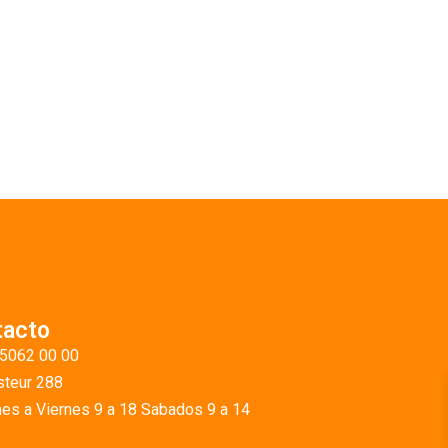
tacto
 5062 00 00
teur 288
es a Viernes 9 a 18 Sabados 9 a 14