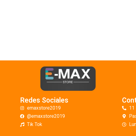
Redes Sociales
Con
emaxstore2019
11
@emaxstore2019
Pas
Tik Tok
Lun