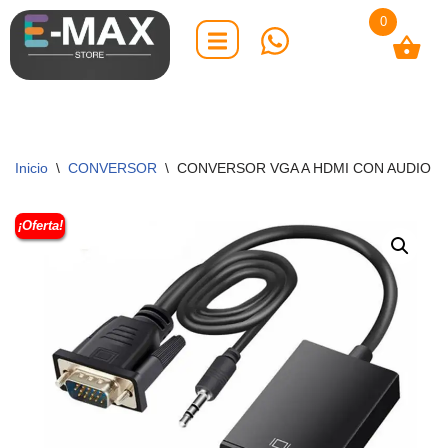
0
Saltar
al
contenido
Inicio
\
CONVERSOR
\
CONVERSOR VGA A HDMI CON AUDIO Y
¡Oferta!