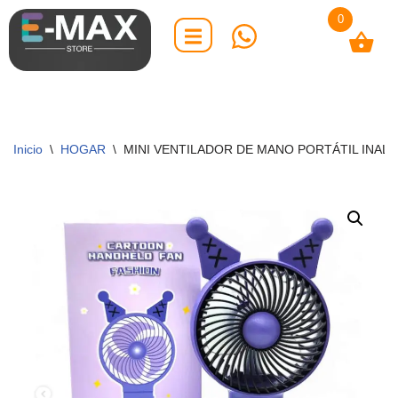
0
Saltar
al
contenido
Inicio
\
HOGAR
\
MINI VENTILADOR DE MANO PORTÁTIL INA