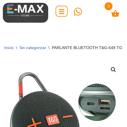
0
Saltar
al
contenido
Inicio
\
Sin categorizar
\
PARLANTE BLUETOOTH T&G-648 TG-6