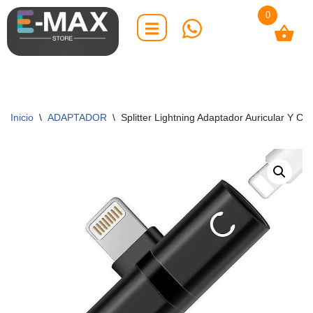
0
Saltar
al
contenido
Inicio
\
ADAPTADOR
\
Splitter Lightning Adaptador Auricular Y Ca