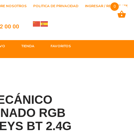
BRE NOSOTROS
POLITICA DE PRIVACIDAD
INGRESAR / REGISTRATE
0
2 00 00
VO
TIENDA
FAVORITOS
ECÁNICO
INADO RGB
EYS BT 2.4G