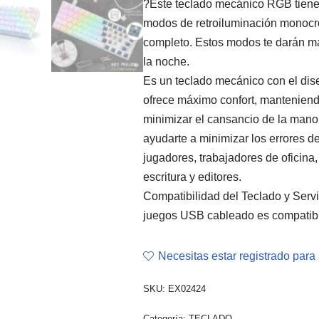
?Este teclado mecánico RGB tiene
modos de retroiluminación monocro
completo. Estos modos te darán má
la noche.
Es un teclado mecánico con el dis
ofrece máximo confort, manteniend
minimizar el cansancio de la man
ayudarte a minimizar los errores de
jugadores, trabajadores de oficina
escritura y editores.
Compatibilidad del Teclado y Serv
juegos USB cableado es compatib
Necesitas estar registrado para 
SKU:
EX02424
Categoría:
TECLADO