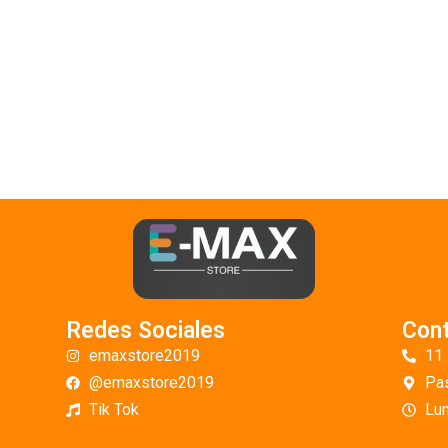
Redes Sociales
Con
emaxstore2019
11
@emaxstore2019
Pas
Tik Tok
Lun