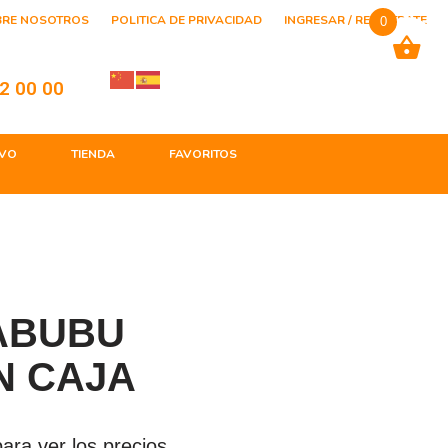
BRE NOSOTROS
POLITICA DE PRIVACIDAD
INGRESAR / REGISTRATE
0
2 00 00
VO
TIENDA
FAVORITOS
ABUBU
N CAJA
ara ver los precios