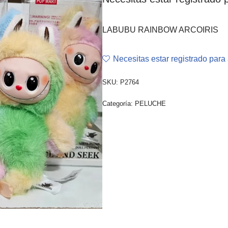
LABUBU RAINBOW ARCOIRIS
Necesitas estar registrado para 
SKU:
P2764
Categoría:
PELUCHE