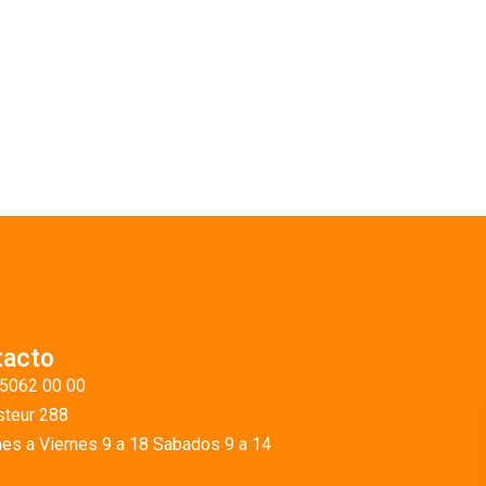
tacto
 5062 00 00
teur 288
es a Viernes 9 a 18 Sabados 9 a 14