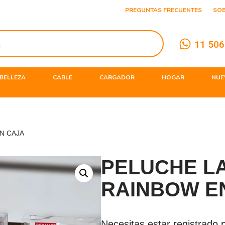
PREGUNTAS FRECUENTES
SO
11 506
BELLEZA
CABLE
CARGADOR
HOGAR
NUE
N CAJA
PELUCHE L
RAINBOW E
Necesitas estar registrado p