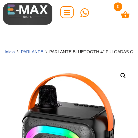
0
Saltar
al
contenido
Inicio
\
PARLANTE
\
PARLANTE BLUETOOTH 4″ PULGADAS CO