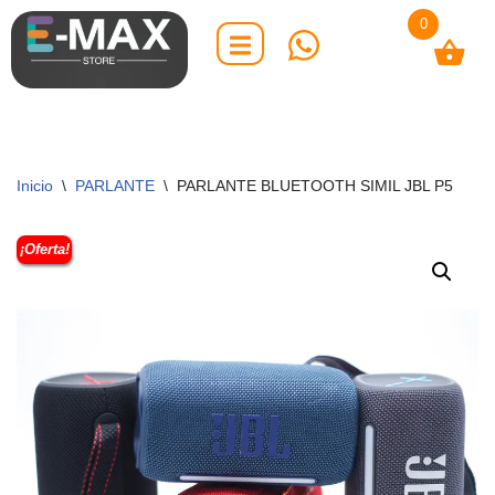
0
Saltar
al
contenido
Inicio
\
PARLANTE
\
PARLANTE BLUETOOTH SIMIL JBL P5
¡Oferta!