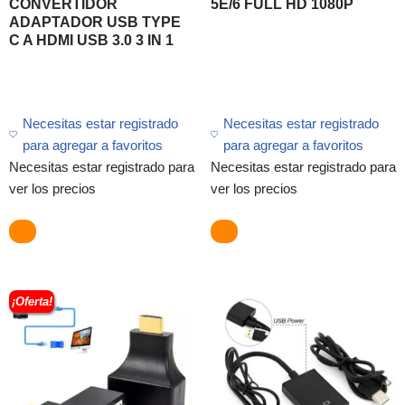
CONVERTIDOR
5E/6 FULL HD 1080P
ADAPTADOR USB TYPE
C A HDMI USB 3.0 3 IN 1
Necesitas estar registrado
Necesitas estar registrado
para agregar a favoritos
para agregar a favoritos
Necesitas estar registrado para
Necesitas estar registrado para
ver los precios
ver los precios
¡Oferta!