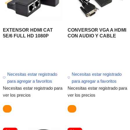
EXTENSOR HDMI CAT
CONVERSOR VGA A HDMI
5E/6 FULL HD 1080P
CON AUDIO Y CABLE
Necesitas estar registrado
Necesitas estar registrado
para agregar a favoritos
para agregar a favoritos
Necesitas estar registrado para
Necesitas estar registrado para
ver los precios
ver los precios