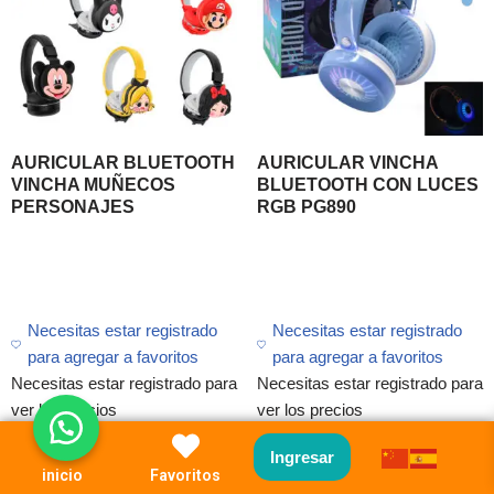
AURICULAR BLUETOOTH
AURICULAR VINCHA
VINCHA MUÑECOS
BLUETOOTH CON LUCES
PERSONAJES
RGB PG890
Necesitas estar registrado
Necesitas estar registrado
para agregar a favoritos
para agregar a favoritos
Necesitas estar registrado para
Necesitas estar registrado para
ver los precios
ver los precios
Ingresar
inicio
Favoritos