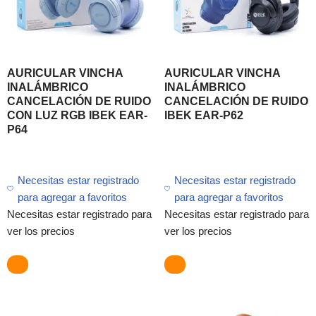
AURICULAR VINCHA
AURICULAR VINCHA
INALÁMBRICO
INALÁMBRICO
CANCELACIÓN DE RUIDO
CANCELACIÓN DE RUIDO
CON LUZ RGB IBEK EAR-
IBEK EAR-P62
P64
Necesitas estar registrado
Necesitas estar registrado
para agregar a favoritos
para agregar a favoritos
Necesitas estar registrado para
Necesitas estar registrado para
ver los precios
ver los precios