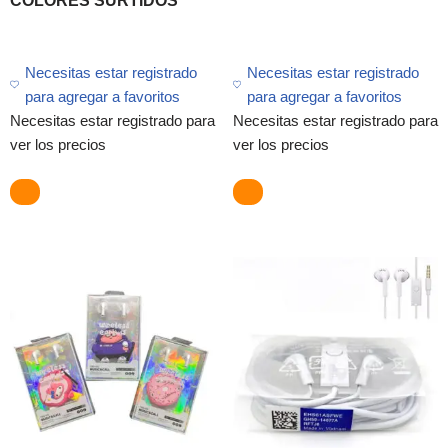
COLORES SURTIDOS
Necesitas estar registrado
Necesitas estar registrado
para agregar a favoritos
para agregar a favoritos
Necesitas estar registrado para
Necesitas estar registrado para
ver los precios
ver los precios