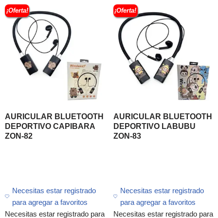
¡Oferta!
¡Oferta!
AURICULAR BLUETOOTH
AURICULAR BLUETOOTH
DEPORTIVO CAPIBARA
DEPORTIVO LABUBU
ZON-82
ZON-83
Necesitas estar registrado
Necesitas estar registrado
para agregar a favoritos
para agregar a favoritos
Necesitas estar registrado para
Necesitas estar registrado para