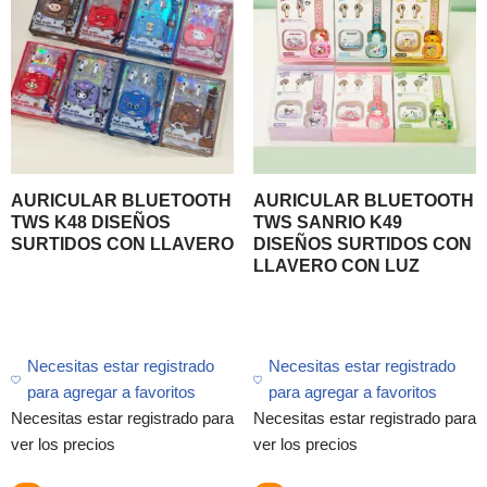
AURICULAR BLUETOOTH
AURICULAR BLUETOOTH
TWS K48 DISEÑOS
TWS SANRIO K49
SURTIDOS CON LLAVERO
DISEÑOS SURTIDOS CON
LLAVERO CON LUZ
Necesitas estar registrado
Necesitas estar registrado
para agregar a favoritos
para agregar a favoritos
Necesitas estar registrado para
Necesitas estar registrado para
ver los precios
ver los precios