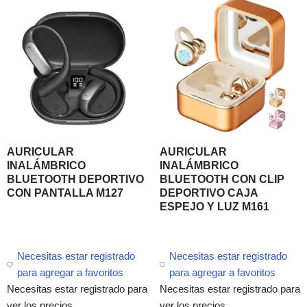
AURICULAR
AURICULAR
INALÁMBRICO
INALÁMBRICO
BLUETOOTH DEPORTIVO
BLUETOOTH CON CLIP
CON PANTALLA M127
DEPORTIVO CAJA
ESPEJO Y LUZ M161
Necesitas estar registrado
Necesitas estar registrado
para agregar a favoritos
para agregar a favoritos
Necesitas estar registrado para
Necesitas estar registrado para
ver los precios
ver los precios