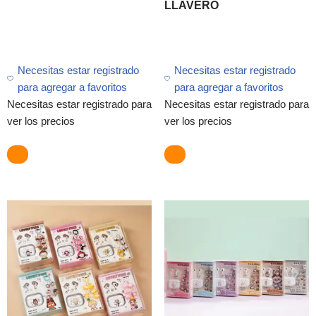
LLAVERO
Necesitas estar registrado
Necesitas estar registrado
para agregar a favoritos
para agregar a favoritos
Necesitas estar registrado para
Necesitas estar registrado para
ver los precios
ver los precios