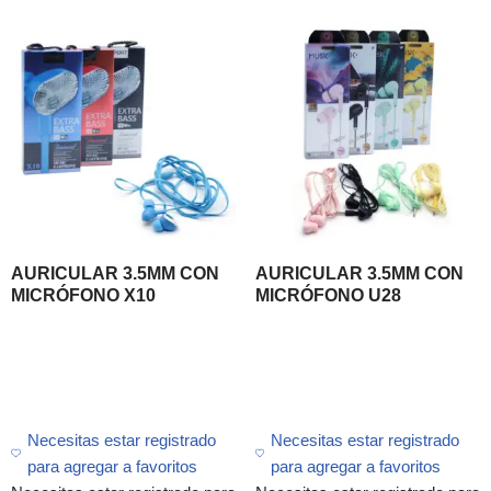
AURICULAR 3.5MM CON
AURICULAR 3.5MM CON
MICRÓFONO X10
MICRÓFONO U28
Necesitas estar registrado
Necesitas estar registrado
para agregar a favoritos
para agregar a favoritos