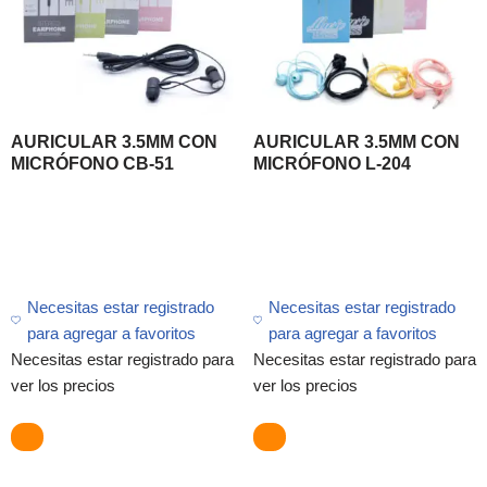
AURICULAR 3.5MM CON
AURICULAR 3.5MM CON
MICRÓFONO CB-51
MICRÓFONO L-204
Necesitas estar registrado
Necesitas estar registrado
para agregar a favoritos
para agregar a favoritos
Necesitas estar registrado para
Necesitas estar registrado para
ver los precios
ver los precios