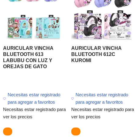
AURICULAR VINCHA
AURICULAR VINCHA
BLUETOOTH 613
BLUETOOTH 612C
LABUBU CON LUZ Y
KUROMI
OREJAS DE GATO
Necesitas estar registrado
Necesitas estar registrado
para agregar a favoritos
para agregar a favoritos
Necesitas estar registrado para
Necesitas estar registrado para
ver los precios
ver los precios