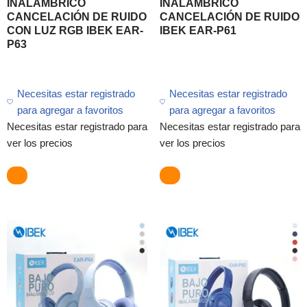
INALÁMBRICO
INALÁMBRICO
CANCELACIÓN DE RUIDO
CANCELACIÓN DE RUIDO
CON LUZ RGB IBEK EAR-
IBEK EAR-P61
P63
Necesitas estar registrado
Necesitas estar registrado
para agregar a favoritos
para agregar a favoritos
Necesitas estar registrado para
Necesitas estar registrado para
ver los precios
ver los precios