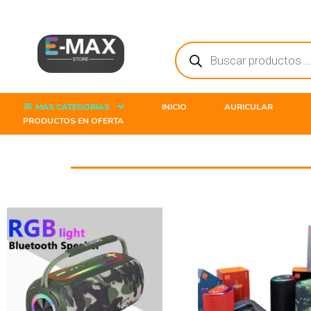
Saltar
al
contenido
MAS CATEGORIAS
INICIO
AURICULAR
PRODUCTOS EN OFERTA