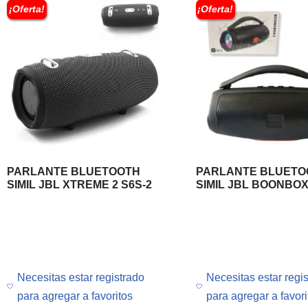
¡Oferta!
¡Oferta!
PARLANTE BLUETOOTH
PARLANTE BLUETO
SIMIL JBL XTREME 2 S6S-2
SIMIL JBL BOONBOX
Necesitas estar registrado
Necesitas estar regi
para agregar a favoritos
para agregar a favori