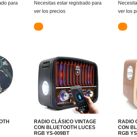
rado para
Necesitas estar registrado para
Necesita
ver los precios
ver los p
OTH
RADIO CLÁSICO VINTAGE
RADIO 
CON BLUETOOTH LUCES
CON B
RGB YS-009BT
RGB YS