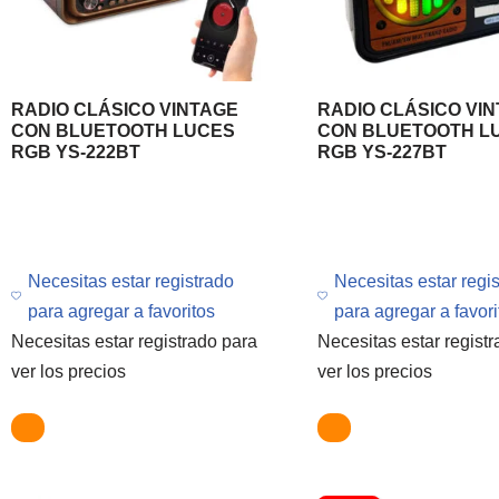
RADIO CLÁSICO VINTAGE
RADIO CLÁSICO VI
CON BLUETOOTH LUCES
CON BLUETOOTH L
RGB YS-222BT
RGB YS-227BT
Necesitas estar registrado
Necesitas estar regi
para agregar a favoritos
para agregar a favori
Necesitas estar registrado para
Necesitas estar regist
ver los precios
ver los precios