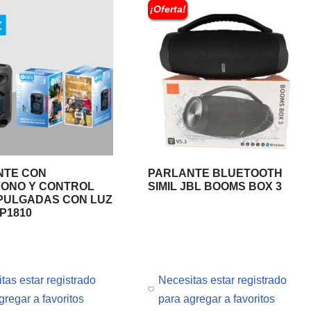
¡Oferta!
NTE CON
PARLANTE BLUETOOTH
FONO Y CONTROL
SIMIL JBL BOOMS BOX 3
 PULGADAS CON LUZ
-P1810
tas estar registrado
Necesitas estar registrado
gregar a favoritos
para agregar a favoritos