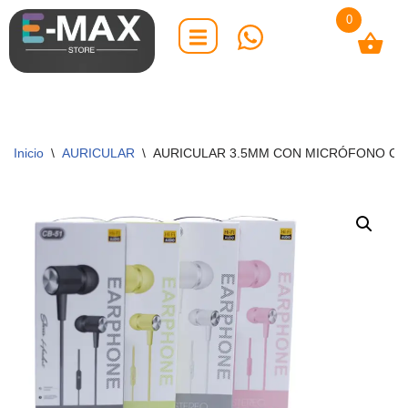
0
Saltar
al
contenido
Inicio
\
AURICULAR
\
AURICULAR 3.5MM CON MICRÓFONO CB