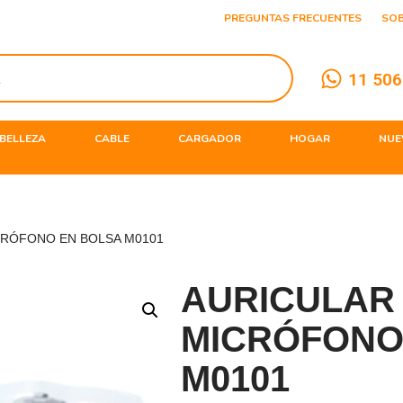
PREGUNTAS FRECUENTES
SO
11 506
BELLEZA
CABLE
CARGADOR
HOGAR
NUE
CRÓFONO EN BOLSA M0101
AURICULAR
MICRÓFONO
M0101