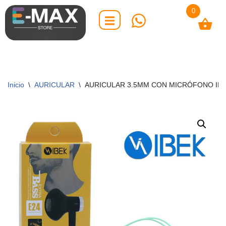
0
Saltar
al
contenido
Inicio
\
AURICULAR
\
AURICULAR 3.5MM CON MICRÓFONO IBE