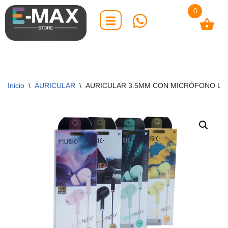
0
Saltar
al
contenido
Inicio
\
AURICULAR
\
AURICULAR 3.5MM CON MICRÓFONO U2