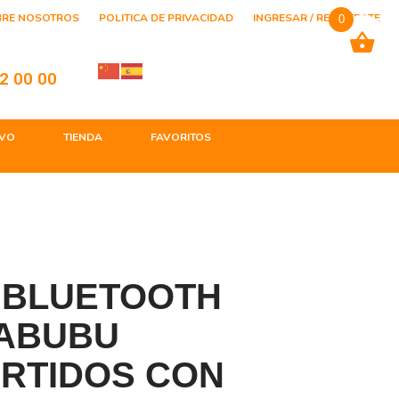
BRE NOSOTROS
POLITICA DE PRIVACIDAD
INGRESAR / REGISTRATE
0
2 00 00
VO
TIENDA
FAVORITOS
 BLUETOOTH
LABUBU
URTIDOS CON