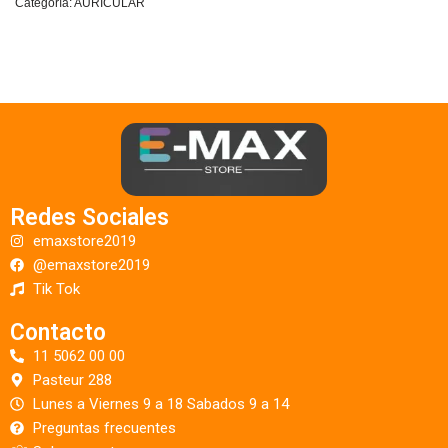
Categoría:
AURICULAR
Redes Sociales
emaxstore2019
@emaxstore2019
Tik Tok
Contacto
11 5062 00 00
Pasteur 288
Lunes a Viernes 9 a 18 Sabados 9 a 14
Preguntas frecuentes