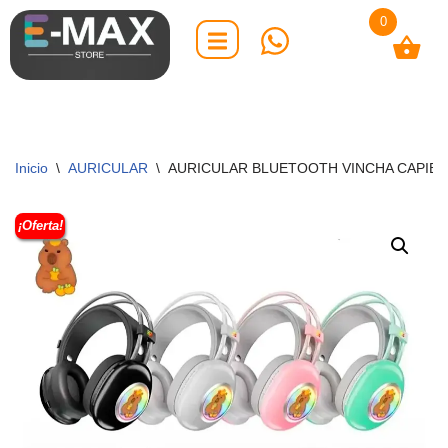
0
Saltar
al
contenido
Inicio
\
AURICULAR
\
AURICULAR BLUETOOTH VINCHA CAPIBA
¡Oferta!