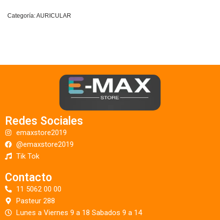
Categoría:
AURICULAR
Redes Sociales
emaxstore2019
@emaxstore2019
Tik Tok
Contacto
11 5062 00 00
Pasteur 288
Lunes a Viernes 9 a 18 Sabados 9 a 14