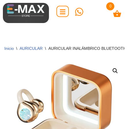
0
Saltar
al
contenido
Inicio
\
AURICULAR
\
AURICULAR INALÁMBRICO BLUETOOTH C