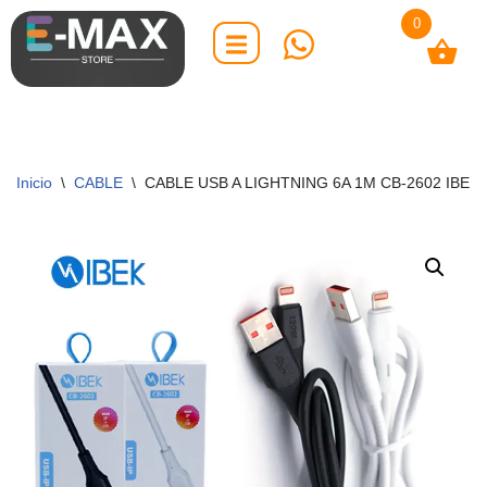
0
Saltar
al
contenido
Inicio
\
CABLE
\
CABLE USB A LIGHTNING 6A 1M CB-2602 IBEK