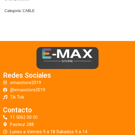
Categoría:
CABLE
Redes Sociales
emaxstore2019
@emaxstore2019
Tik Tok
Contacto
11 5062 00 00
Pasteur 288
Lunes a Viernes 9 a 18 Sabados 9 a 14