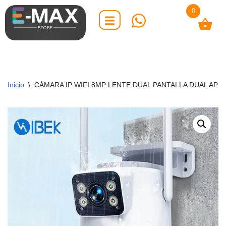
0
Saltar
al
contenido
Inicio
\
CÁMARA IP WIFI 8MP LENTE DUAL PANTALLA DUAL APP I