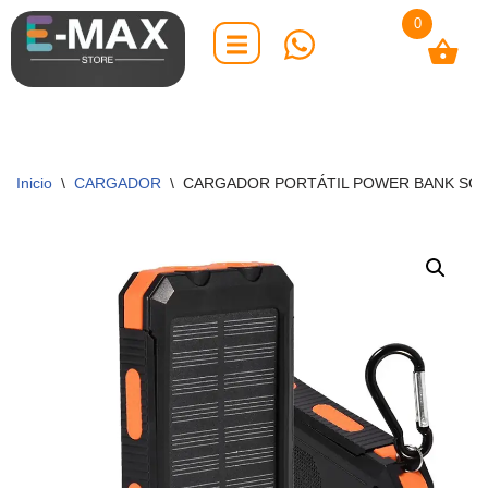
0
Saltar
al
contenido
Inicio
\
CARGADOR
\
CARGADOR PORTÁTIL POWER BANK SOLA