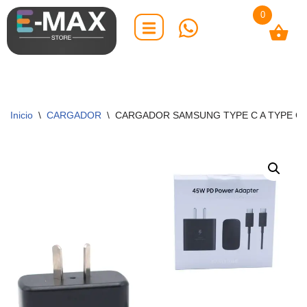
0
Saltar
al
contenido
Inicio
\
CARGADOR
\
CARGADOR SAMSUNG TYPE C A TYPE C