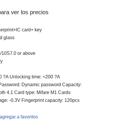
ara ver los precios
rprint+lC card+ key
d glass
3/10S7.0 or above
ry
00 ?A Unlocking time: <200 ?A
Password: Dynamic password Capacity:
oth 4.1 Card type: Mifare M1 Cards
age: -0.3V Fingerprint capacity: 120pcs
agregar a favoritos