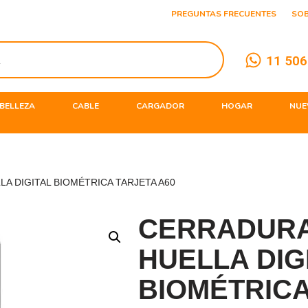
PREGUNTAS FRECUENTES
SO
11 506
BELLEZA
CABLE
CARGADOR
HOGAR
NUE
A DIGITAL BIOMÉTRICA TARJETA A60
CERRADURA
HUELLA DIG
BIOMÉTRICA