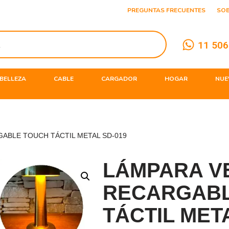
PREGUNTAS FRECUENTES
SO
11 506
BELLEZA
CABLE
CARGADOR
HOGAR
NUE
ABLE TOUCH TÁCTIL METAL SD-019
LÁMPARA V
RECARGABL
TÁCTIL MET