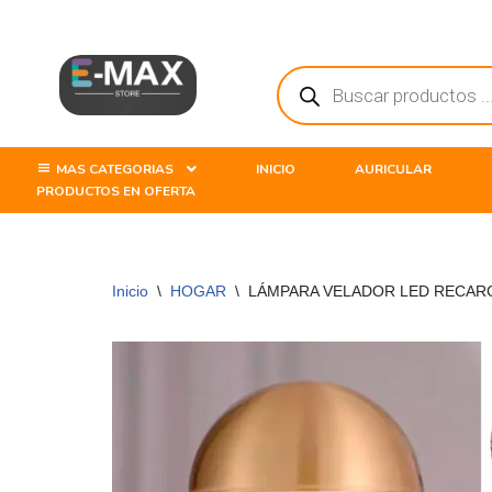
Saltar
al
contenido
MAS CATEGORIAS
INICIO
AURICULAR
PRODUCTOS EN OFERTA
Inicio
\
HOGAR
\
LÁMPARA VELADOR LED RECARG