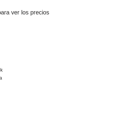
ara ver los precios
0k
a