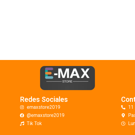
Redes Sociales
Con
emaxstore2019
11
@emaxstore2019
Pas
Tik Tok
Lun