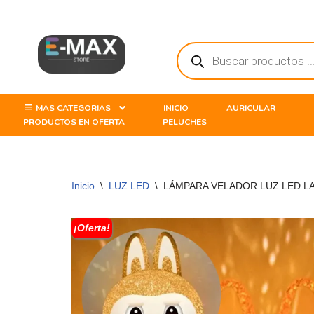
Saltar
al
contenido
MAS CATEGORIAS
INICIO
AURICULAR
PRODUCTOS EN OFERTA
PELUCHES
Inicio
\
LUZ LED
\
LÁMPARA VELADOR LUZ LED L
¡Oferta!