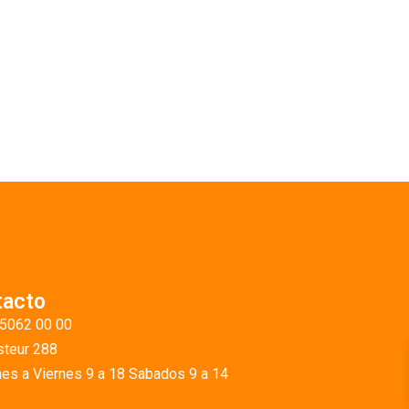
tacto
 5062 00 00
teur 288
es a Viernes 9 a 18 Sabados 9 a 14