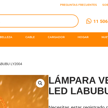
PREGUNTAS FRECUENTES
SO
11 506
BELLEZA
CABLE
CARGADOR
HOGAR
NUE
ABUBU LY2004
LÁMPARA V
LED LABUBU
Necesitas estar registrado p