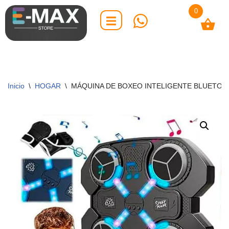
0
Saltar
al
contenido
Inicio
\
HOGAR
\
MÁQUINA DE BOXEO INTELIGENTE BLUETOO