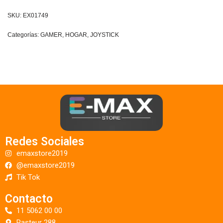
SKU:
EX01749
Categorías:
GAMER
,
HOGAR
,
JOYSTICK
Redes Sociales
emaxstore2019
@emaxstore2019
Tik Tok
Contacto
11 5062 00 00
Pasteur 288