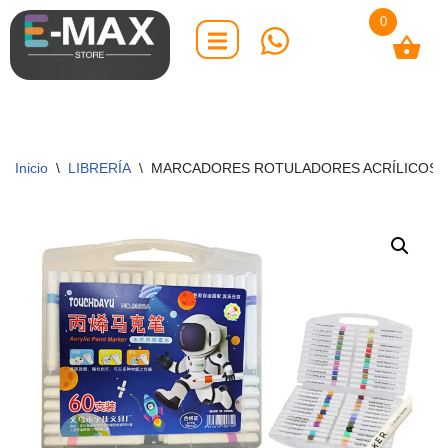
0
Saltar
al
contenido
Inicio
\
LIBRERÍA
\
MARCADORES ROTULADORES ACRÍLICOS M