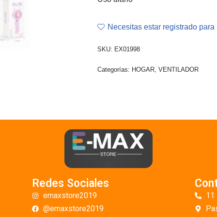
Necesitas estar registrado para 
SKU:
EX01998
Categorías:
HOGAR
,
VENTILADOR
Redes Sociales
Con
emaxstore2019
11
@emaxstore2019
Pas