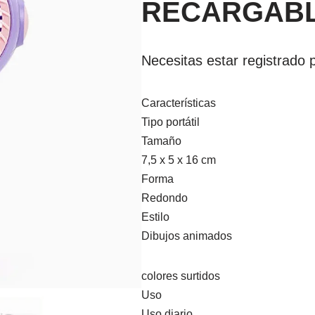
RECARGABL
Necesitas estar registrado p
Características
Tipo portátil
Tamaño
7,5 x 5 x 16 cm
Forma
Redondo
Estilo
Dibujos animados
colores surtidos
Uso
Uso diario