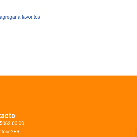
agregar a favoritos
tacto
 5062 00 00
teur 288