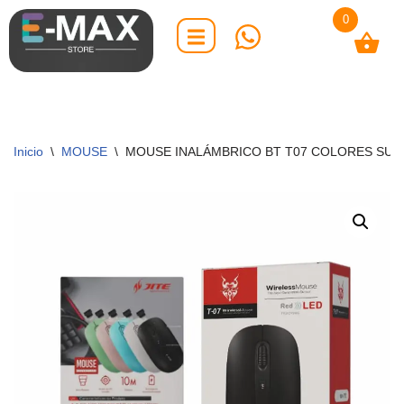
0
Saltar
al
contenido
Inicio
\
MOUSE
\
MOUSE INALÁMBRICO BT T07 COLORES SUR