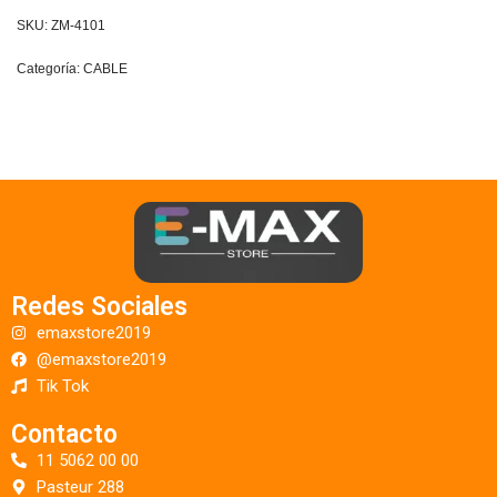
SKU:
ZM-4101
Categoría:
CABLE
Redes Sociales
emaxstore2019
@emaxstore2019
Tik Tok
Contacto
11 5062 00 00
Pasteur 288