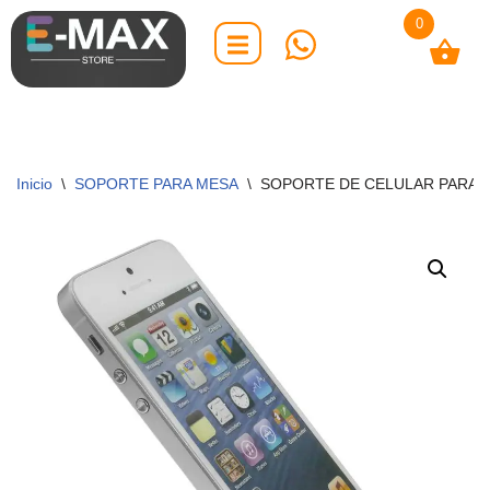
0
Saltar
al
contenido
Inicio
\
SOPORTE PARA MESA
\
SOPORTE DE CELULAR PARA 