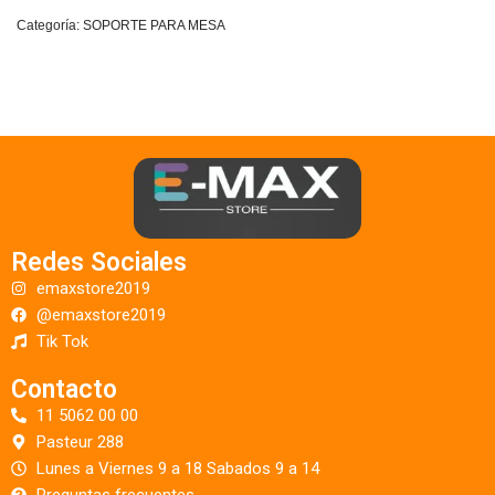
Categoría:
SOPORTE PARA MESA
Redes Sociales
emaxstore2019
@emaxstore2019
Tik Tok
Contacto
11 5062 00 00
Pasteur 288
Lunes a Viernes 9 a 18 Sabados 9 a 14