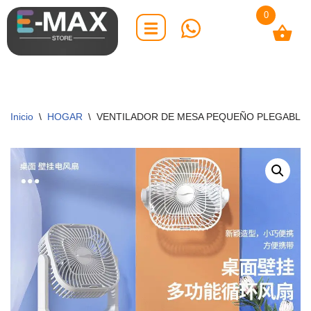
0
Saltar
al
contenido
Inicio
\
HOGAR
\
VENTILADOR DE MESA PEQUEÑO PLEGABLE